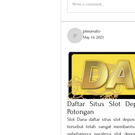
Write a comment...
pimavato
May 14, 2023
pimavato
Daftar Situs Slot D
Potongan
Slot Dana daftar situs slot depo
tersebut telah sangat membantu 
sebelumnya pasalnya slot dep