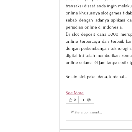
transaksi disaat anda ingin melaku
online khususnya slot games tidak p
sebab dengan adanya aplikasi da
perjudian online di indonesia.
Di slot deposit dana 5000 merupak
online terpercaya dan terbaik ka
dengan perkembangan teknologi saat
digital ini telah memberikan kem
online selama 24 jam tanpa sediki
Selain slot pakai dana, terdapat…
See More
0
Write a comment...