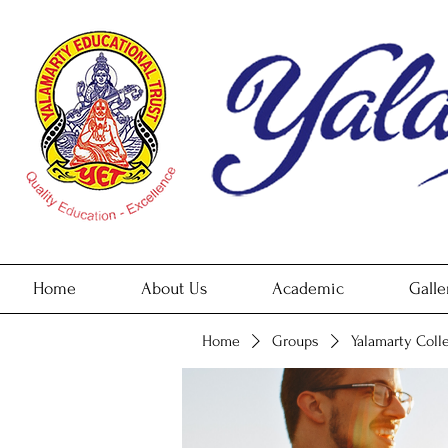
Home
About Us
Academic
Galle
Home
Groups
Yalamarty Coll