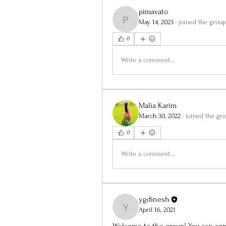
pimavato
May 14, 2023
·
joined the group
pimavato
0
Write a comment...
Malia Karim
March 30, 2022
·
joined the gro
0
Write a comment...
ygdinesh
April 16, 2021
ygdinesh
Welcome to the group! You can con