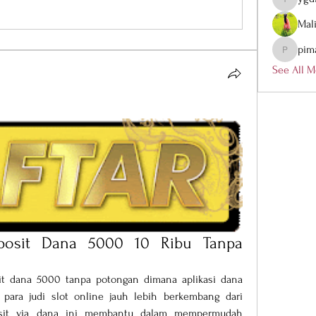
ygdinesh
Mal
pim
pimavato
See All M
eposit Dana 5000 10 Ribu Tanpa 
sit dana 5000 tanpa potongan dimana aplikasi dana 
para judi slot online jauh lebih berkembang dari 
osit via dana ini membantu dalam mempermudah 